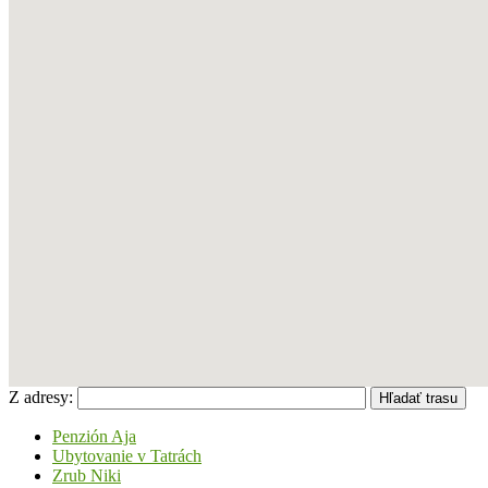
Z adresy:
Penzión Aja
Ubytovanie v Tatrách
Zrub Niki